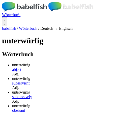
Wörterbuch
babelfish
/
Wörterbuch
/
Deutsch → Englisch
unterwürfig
Wörterbuch
unterwürfig
abject
Adj.
unterwürfig
subservient
Adj.
unterwürfig
submissively
Adj.
unterwürfig
obeisant