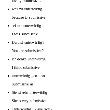
loving
submissive
.
weil zu
unterwürfig
because to
submissive
sei mir
unterwürfig
I was
submissive
Du bist
unterwürfig
?
You are
submissive
?
ich denke
unterwürfig
I think
submissive
unterwürfig
genau so
submissive
as
Sie ist sehr
unterwürfig
.
She is very
submissive
.
Unterwürfig
/Sklave (soft)