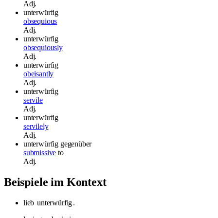
Adj.
unterwürfig
obsequious
Adj.
unterwürfig
obsequiously
Adj.
unterwürfig
obeisantly
Adj.
unterwürfig
servile
Adj.
unterwürfig
servilely
Adj.
unterwürfig
gegenüber
submissive
to
Adj.
Beispiele im Kontext
lieb
unterwürfig
.