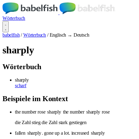
Wörterbuch
babelfish
/
Wörterbuch
/
Englisch → Deutsch
sharply
Wörterbuch
sharply
scharf
Beispiele im Kontext
the number rose
sharply
the number
sharply
rose
die Zahl stieg die Zahl stark gestiegen
fallen
sharply
. gone up a lot. increased
sharply