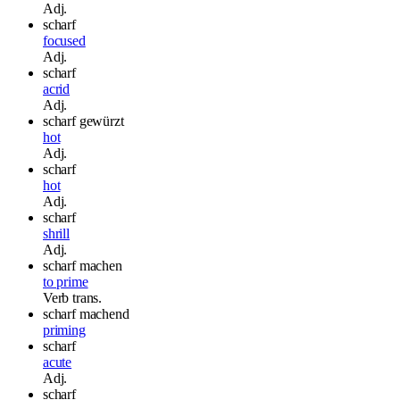
Adj.
scharf
focused
Adj.
scharf
acrid
Adj.
scharf gewürzt
hot
Adj.
scharf
hot
Adj.
scharf
shrill
Adj.
scharf machen
to prime
Verb
trans.
scharf machend
priming
scharf
acute
Adj.
scharf