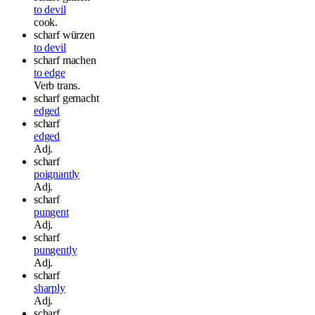
to devil
cook.
scharf würzen
to devil
scharf machen
to edge
Verb
trans.
scharf gemacht
edged
scharf
edged
Adj.
scharf
poignantly
Adj.
scharf
pungent
Adj.
scharf
pungently
Adj.
scharf
sharply
Adj.
scharf