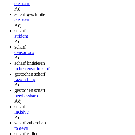
clear-cut
Adj.
scharf geschnitten
clear-cut
Adj.
scharf
strident
Adj.
scharf
censorious
Adj.
scharf kritisieren
to be censorious of
gestochen scharf
razor-sharp
Adj.
gestochen scharf
needle-sharp
Adj.
scharf
incisive
Adj.
scharf zubereiten
to devil
scharf grillen