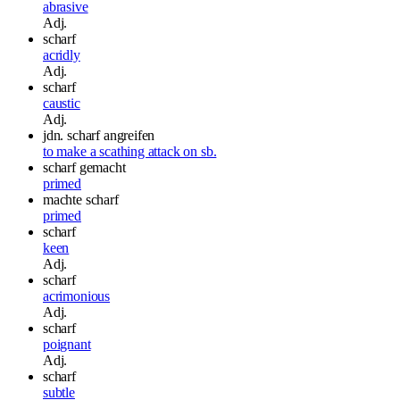
abrasive
Adj.
scharf
acridly
Adj.
scharf
caustic
Adj.
jdn. scharf angreifen
to make a scathing attack on sb.
scharf gemacht
primed
machte scharf
primed
scharf
keen
Adj.
scharf
acrimonious
Adj.
scharf
poignant
Adj.
scharf
subtle