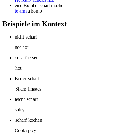
eine Bombe
scharf machen
to arm
a bomb
Beispiele im Kontext
nicht
scharf
not
hot
scharf
essen
hot
Bilder
scharf
Sharp
images
leicht
scharf
spicy
scharf
kochen
Cook spicy