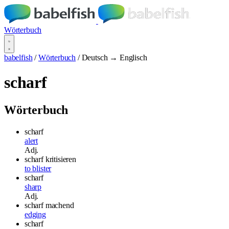
Wörterbuch
babelfish
/
Wörterbuch
/
Deutsch → Englisch
scharf
Wörterbuch
scharf
alert
Adj.
scharf kritisieren
to blister
scharf
sharp
Adj.
scharf machend
edging
scharf