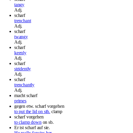
tangy
Adj.
scharf
trenchant
Adj.
scharf
twangy
Adj.
scharf
keenly
Adj.
scharf
stridently
Adj.
scharf
trenchantly
Adj.
macht scharf
primes
gegen etw. scharf vorgehen
to put the lid on sth.
clamp
scharf vorgehen
to clamp down
on sb.
Er ist scharf auf sie.
He really fancies her.