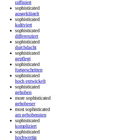
raffiniert
sophisticated
ausgeklügelt
sophisticated
kultiviert
sophisticated
differenziert
sophisticated
durchdacht
sophisticated
gepflegt
sophisticated
fortgeschritten
sophisticated
hoch entwickelt
sophisticated
gehoben
more sophisticated
gehobener
most sophisticated
am gehobensten
sophisticated
kompliziert
sophisticated
hochwertig