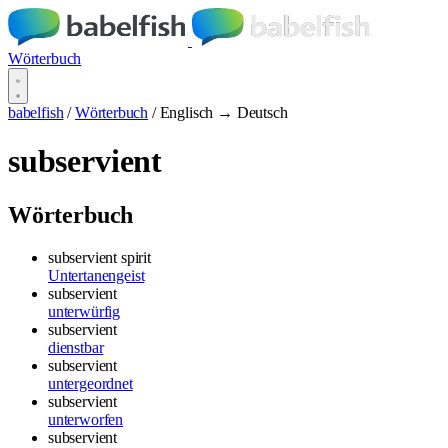
Wörterbuch
babelfish
/
Wörterbuch
/
Englisch → Deutsch
subservient
Wörterbuch
subservient spirit
Untertanengeist
subservient
unterwürfig
subservient
dienstbar
subservient
untergeordnet
subservient
unterworfen
subservient