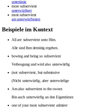
untertänig
more subservient
unterwürfiger
most subservient
am unterwürfigsten
Beispiele im Kontext
All are
subservient
unto Him.
Alle sind Ihm demütig ergeben.
bowing and being so
subservient
Verbeugung und wird also
unterwürfig
(not
subservient
, but submissive
(Nicht
unterwürfig
, aber
unterwürfige
Am also
subservient
to the owner.
Bin auch
unterwürfig
an den Eigentümer.
one of your most
subservient
admirer