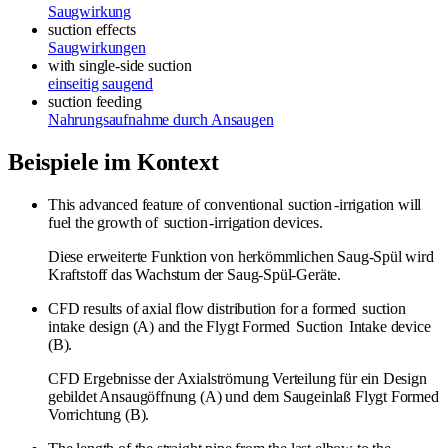
Saugwirkung
suction effects
Saugwirkungen
with single-side suction
einseitig saugend
suction feeding
Nahrungsaufnahme durch Ansaugen
Beispiele im Kontext
This advanced feature of conventional
suction
-irrigation will
fuel the growth of
suction
-irrigation devices.
Diese erweiterte Funktion von herkömmlichen Saug-Spül wird
Kraftstoff das Wachstum der Saug-Spül-Geräte.
CFD results of axial flow distribution for a formed
suction
intake design (A) and the Flygt Formed
Suction
Intake device
(B).
CFD Ergebnisse der Axialströmung Verteilung für ein Design
gebildet Ansaugöffnung (A) und dem Saugeinlaß Flygt Formed
Vorrichtung (B).