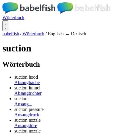
Wörterbuch
babelfish
/
Wörterbuch
/
Englisch → Deutsch
suction
Wörterbuch
suction hood
Absaughaube
suction funnel
Absaugtrichter
suction
Ansaug...
suction pressure
Ansaugdruck
suction nozzle
Ansaugdüse
suction nozzle