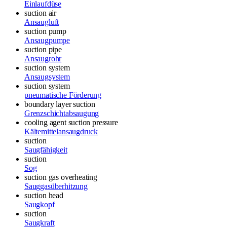
Einlaufdüse
suction air
Ansaugluft
suction pump
Ansaugpumpe
suction pipe
Ansaugrohr
suction system
Ansaugsystem
suction system
pneumatische Förderung
boundary layer suction
Grenzschichtabsaugung
cooling agent suction pressure
Kältemittelansaugdruck
suction
Saugfähigkeit
suction
Sog
suction gas overheating
Sauggasüberhitzung
suction head
Saugkopf
suction
Saugkraft