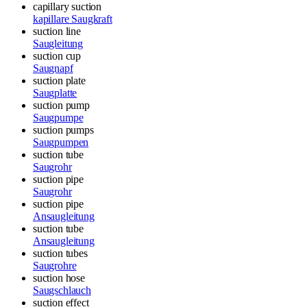
capillary suction
kapillare Saugkraft
suction line
Saugleitung
suction cup
Saugnapf
suction plate
Saugplatte
suction pump
Saugpumpe
suction pumps
Saugpumpen
suction tube
Saugrohr
suction pipe
Saugrohr
suction pipe
Ansaugleitung
suction tube
Ansaugleitung
suction tubes
Saugrohre
suction hose
Saugschlauch
suction effect