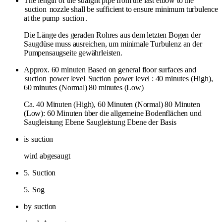
The length of the straight pipe from the last elbow to the
suction
nozzle shall be sufficient to ensure minimum turbulence
at the pump
suction
.
Die Länge des geraden Rohres aus dem letzten Bogen der
Saugdüse muss ausreichen, um minimale Turbulenz an der
Pumpensaugseite gewährleisten.
Approx. 60 minuten Based on general floor surfaces and
suction
power level
Suction
power level : 40 minutes (High),
60 minutes (Normal) 80 minutes (Low)
Ca. 40 Minuten (High), 60 Minuten (Normal) 80 Minuten
(Low): 60 Minuten über die allgemeine Bodenflächen und
Saugleistung Ebene Saugleistung Ebene der Basis
is
suction
wird abgesaugt
5.
Suction
5.
Sog
by
suction