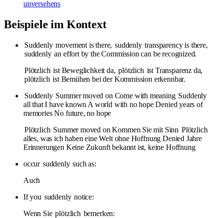
unversehens
Beispiele im Kontext
Suddenly
movement is there,
suddenly
transparency is there,
suddenly
an effort by the Commission can be recognized.
Plötzlich
ist Beweglichkeit da,
plötzlich
ist Transparenz da,
plötzlich
ist Bemühen bei der Kommission erkennbar.
Suddenly
Summer moved on Come with meaning
Suddenly
all that I have known A world with no hope Denied years of
memories No future, no hope
Plötzlich
Summer moved on Kommen Sie mit Sinn
Plötzlich
alles, was ich haben eine Welt ohne Hoffnung Denied Jahre
Erinnerungen Keine Zukunft bekannt ist, keine Hoffnung
occur
suddenly
such as:
Auch
If you
suddenly
notice:
Wenn Sie
plötzlich
bemerken: