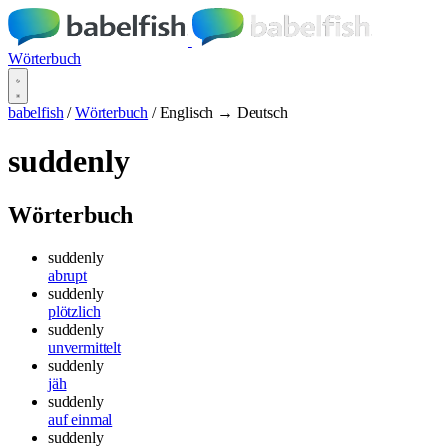
Wörterbuch
babelfish
/
Wörterbuch
/
Englisch → Deutsch
suddenly
Wörterbuch
suddenly
abrupt
suddenly
plötzlich
suddenly
unvermittelt
suddenly
jäh
suddenly
auf einmal
suddenly