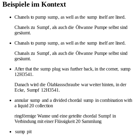
Beispiele im Kontext
Chanels to pump
sump
, as well as the
sump
itself are lined.
Chanels zu
Sumpf
, als auch die
Ölwanne
Pumpe selbst sind
gesäumt.
Chanals to pump
sump
, as well as the
sump
itself are lined.
Chanals zu
Sumpf
, als auch die
Ölwanne
Pumpe selbst sind
gesäumt.
After that the
sump
plug was further back, in the corner,
sump
12H3541.
Danach wird die
Ölablassschraube
war weiter hinten, in der
Ecke,
Sumpf
12H3541.
annular
sump
and a divided chordal
sump
in combination with
a liquid 20 collection
ringförmige Wanne und eine geteilte chordal
Sumpf
in
Verbindung mit einer Flüssigkeit 20 Sammlung
sump
pit