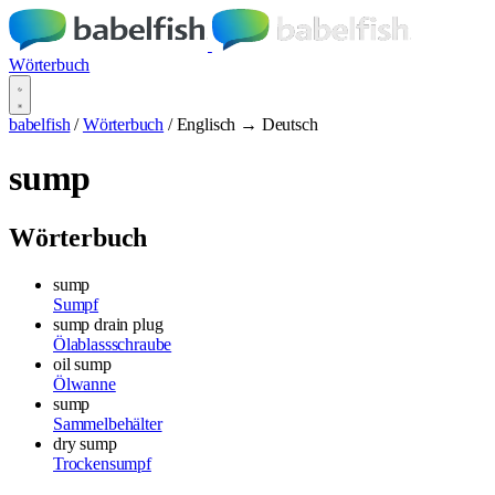
Wörterbuch
babelfish
/
Wörterbuch
/
Englisch → Deutsch
sump
Wörterbuch
sump
Sumpf
sump drain plug
Ölablassschraube
oil sump
Ölwanne
sump
Sammelbehälter
dry sump
Trockensumpf