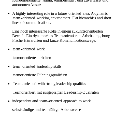
Kundenorientierte, genau,
teamorientiert
und zuverlässig und
autonomen Ansatz
A highly-interesting role in a future-
oriented
area. A dynamic
team
-
oriented
working environment. Flat hierarchies and short
lines of communications.
Eine hoch interessante Rolle in einem zukunftsorientierten
Bereich. Ein dynamisches Team-orientierten Arbeitsumgebung.
Flache Hierarchien und kurze Kommunikationswege.
team
-
oriented
work
teamorientiertes
arbeiten
team
-
oriented
leadership skills
teamorientierte
Führungsqualitäten
Team
-
oriented
with strong leadership qualities
Teamorientiert
mit ausgeprägten Leadership Qualitäten
independent and
team
-
oriented
approach to work
selbstständige und
teamfähige
Arbeitsweise