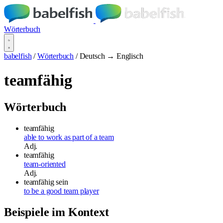
Wörterbuch
babelfish
/
Wörterbuch
/
Deutsch → Englisch
teamfähig
Wörterbuch
teamfähig
able to work as part of a team
Adj.
teamfähig
team-oriented
Adj.
teamfähig sein
to be a good team player
Beispiele im Kontext