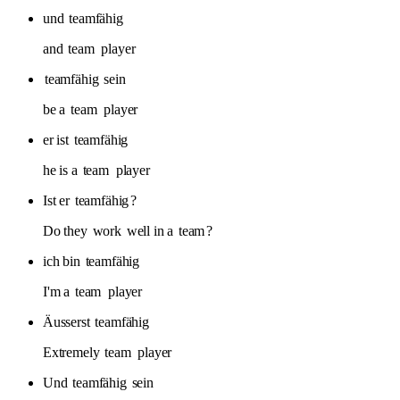
und
teamfähig
and
team
player
teamfähig
sein
be a
team
player
er ist
teamfähig
he is a
team
player
Ist er
teamfähig
?
Do they
work
well in a
team
?
ich bin
teamfähig
I'm a
team
player
Äusserst
teamfähig
Extremely
team
player
Und
teamfähig
sein