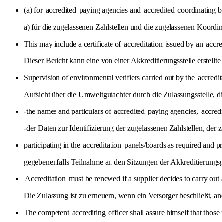
(a) for
accredited
paying agencies and
accredited
coordinating b
a) für die zugelassenen Zahlstellen und die zugelassenen Koordin
This may include a certificate of
accreditation
issued by an
accre
Dieser Bericht kann eine von einer Akkreditierungsstelle erstellt
Supervision of environmental verifiers carried out by the
accredit
Aufsicht über die Umweltgutachter durch die Zulassungsstelle, die
-the names and particulars of
accredited
paying agencies,
accred
-der Daten zur Identifizierung der zugelassenen Zahlstellen, der
participating in the
accreditation
panels/boards as required and
gegebenenfalls Teilnahme an den Sitzungen der Akkreditierun
Accreditation
must be renewed if a supplier decides to carry out 
Die Zulassung ist zu erneuern, wenn ein Versorger beschließt, an
The competent
accrediting
officer shall assure himself that those