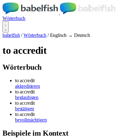
Wörterbuch
babelfish
/
Wörterbuch
/
Englisch → Deutsch
to accredit
Wörterbuch
to accredit
akkreditieren
to accredit
beglaubigen
to accredit
bestätigen
to accredit
bevollmächtigen
Beispiele im Kontext