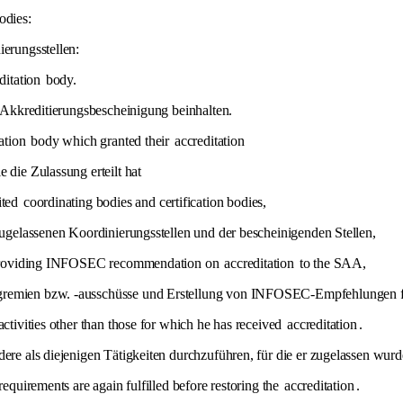
odies:
ierungsstellen:
ditation
body.
e Akkreditierungsbescheinigung beinhalten.
ation
body which granted their
accreditation
 die Zulassung erteilt hat
ited
coordinating bodies and certification bodies,
 zugelassenen Koordinierungsstellen und der bescheinigenden Stellen,
 providing INFOSEC recommendation on
accreditation
to the SAA,
gsgremien bzw. -ausschüsse und Erstellung von INFOSEC-Empfehlungen 
activities other than those for which he has received
accreditation
.
dere als diejenigen Tätigkeiten durchzuführen, für die er zugelassen wurd
 requirements are again fulfilled before restoring the
accreditation
.