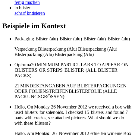
fertig machen
to blister
scharf kritisieren
Beispiele im Kontext
Packaging
Blister
(alu)
Blister
(alu)
Blister
(alu)
Blister
(alu)
Verpackung Blisterpackung (Alu) Blisterpackung (Alu)
Blisterpackung (Alu) Blisterpackung (Alu)
Optruma20 MINIMUM PARTICULARS TO APPEAR ON
BLISTERS
OR STRIPS
BLISTER
(ALL
BLISTER
PACKS):
21 MINDESTANGABEN AUF BLISTERPACKUNGEN
ODER FOLIENSTREIFENBLISTERFOLIE (ALLE
PACKUNGSGRÖSSEN):
Hello, On Monday 26 November 2012 we received a box with
used
blisters
for solenoids. I checked 15
blisters
and found 7
parts with cracks, see attached pictures. What should we do
with these
blisters
?
Hallo, Am Montag, 26. November 2012 erhielten wir eine Box