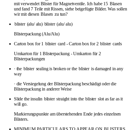
mit verwendet Blister für Magnetventile. Ich habe 15
Blasen
und fand 7 Teile mit Rissen, siehe beigefügte Bilder. Was sollen
wir mit diesen
Blasen
zu tun?
blister
(alu/ alu)
blister
(alu/ alu)
Blisterpackung (Alu/Alu)
Carton box for 1
blister
card - Carton box for 2
blister
cards
Umkarton für 1 Blisterpackung - Umkarton für 2
Blisterpackungen
· the
blister
sealing is broken or the
blister
is damaged in any
way
· die Versiegelung der Blisterpackung beschädigt oder die
Blisterpackung in anderer Weise
Slide the insulin
blister
straight into the
blister
slot as far as it
will go.
Markierungspunkte am überstehenden Ende jedes einzelnen
Blisters.
MINIMUM PARTICULARS TO APPEAR ON
BLISTERS