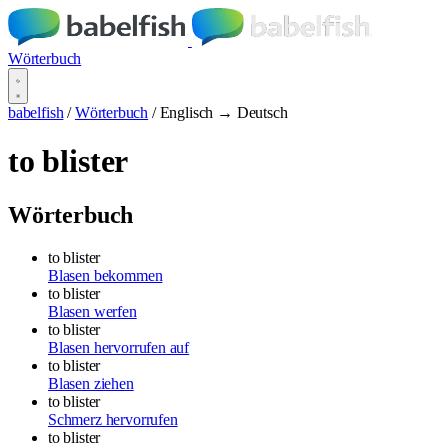
Wörterbuch
babelfish
/
Wörterbuch
/
Englisch → Deutsch
to blister
Wörterbuch
to blister
Blasen bekommen
to blister
Blasen werfen
to blister
Blasen hervorrufen auf
to blister
Blasen ziehen
to blister
Schmerz hervorrufen
to blister