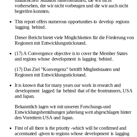
militärischen Situation hinterherlaufen, die wir nicht
vorhersehen, der wir nicht vorbeugen und die wir auch nicht
begreifen konnten.
This report offers numerous opportunities to
develop
regions
lagging
behind
.
Dieser Bericht bietet viele Möglichkeiten für die Förderung von
Regionen mit Entwicklungsrückstand.
(17) A Convergence objective is to cover the Member States
and regions whose
development
is
lagging
behind
.
(17) Das Ziel "Konvergenz" betrifft Mitgliedstaaten und
Regionen mit Entwicklungsrückstand.
It is known that for many years our work in research and
development
lagged
far
behind
that of the frontrunners, USA
and Japan.
Bekanntlich lagen wir mit unseren Forschungs-und
Entwicklungsbemühungen jahrelang weit abgeschlagen hinter
den Vorreitern USA und Japan.
First of all there is the priority -which will be confirmed and
accentuated -given to regions whose
development
is
lagging