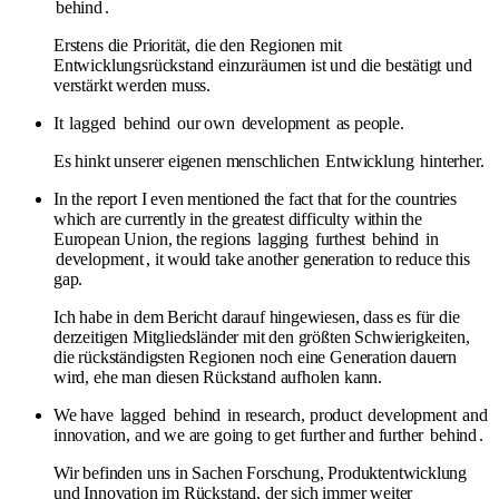
behind
.
Erstens die Priorität, die den Regionen mit
Entwicklungsrückstand einzuräumen ist und die bestätigt und
verstärkt werden muss.
It
lagged
behind
our own
development
as people.
Es hinkt unserer eigenen menschlichen
Entwicklung
hinterher.
In the report I even mentioned the fact that for the countries
which are currently in the greatest difficulty within the
European Union, the regions
lagging
furthest
behind
in
development
, it would take another generation to reduce this
gap.
Ich habe in dem Bericht darauf hingewiesen, dass es für die
derzeitigen Mitgliedsländer mit den größten Schwierigkeiten,
die rückständigsten Regionen noch eine Generation dauern
wird, ehe man diesen Rückstand aufholen kann.
We have
lagged
behind
in research, product
development
and
innovation, and we are going to get further and further
behind
.
Wir befinden uns in Sachen Forschung, Produktentwicklung
und Innovation im Rückstand, der sich immer weiter