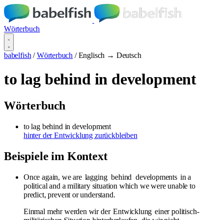
Wörterbuch
babelfish
/
Wörterbuch
/
Englisch → Deutsch
to lag behind in development
Wörterbuch
to lag behind in development
hinter der Entwicklung zurückbleiben
Beispiele im Kontext
Once again, we are
lagging
behind
developments
in a
political and a military situation which we were unable to
predict, prevent or understand.
Einmal mehr werden wir der
Entwicklung
einer politisch-