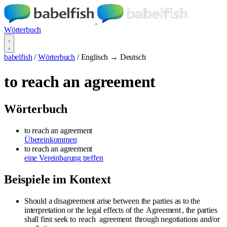
Wörterbuch
babelfish
/
Wörterbuch
/
Englisch → Deutsch
to reach an agreement
Wörterbuch
to reach an agreement
Übereinkommen
to reach an agreement
eine Vereinbarung treffen
Beispiele im Kontext
Should a disagreement arise between the parties as to the
interpretation or the legal effects of the
Agreement
, the parties
shall first seek to
reach
agreement
through negotiations and/or