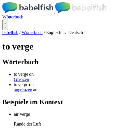
Wörterbuch
babelfish
/
Wörterbuch
/
Englisch → Deutsch
to verge
Wörterbuch
to verge
on
Grenzen
to verge
on
angrenzen
an
Beispiele im Kontext
air
verge
Rande der Luft