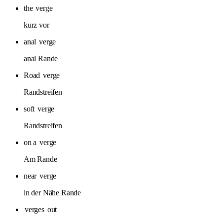
the
verge
kurz vor
anal
verge
anal Rande
Road
verge
Randstreifen
soft
verge
Randstreifen
on a
verge
Am Rande
near
verge
in der Nähe Rande
verges
out