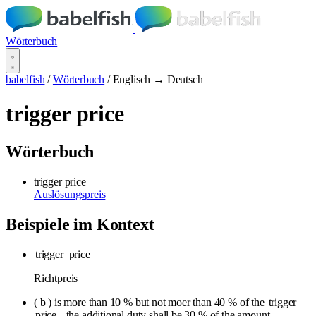
Wörterbuch
babelfish
/
Wörterbuch
/
Englisch → Deutsch
trigger price
Wörterbuch
trigger price
Auslösungspreis
Beispiele im Kontext
trigger
price
Richtpreis
( b ) is more than 10 % but not moer than 40 % of the
trigger
price
, the additional duty shall be 30 % of the amount