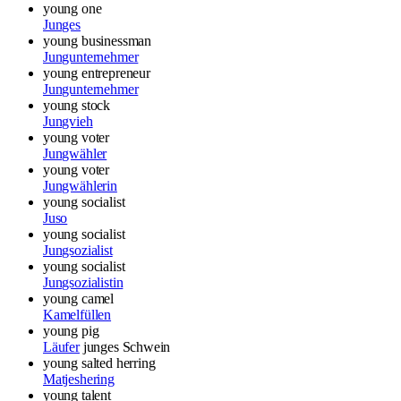
young one
Junges
young businessman
Jungunternehmer
young entrepreneur
Jungunternehmer
young stock
Jungvieh
young voter
Jungwähler
young voter
Jungwählerin
young socialist
Juso
young socialist
Jungsozialist
young socialist
Jungsozialistin
young camel
Kamelfüllen
young pig
Läufer
junges Schwein
young salted herring
Matjeshering
young talent