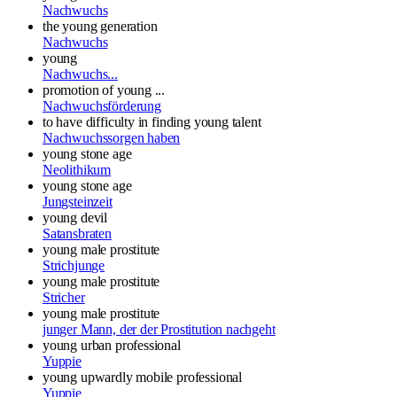
Nachwuchs
the young generation
Nachwuchs
young
Nachwuchs...
promotion of young ...
Nachwuchsförderung
to have difficulty in finding young talent
Nachwuchssorgen haben
young stone age
Neolithikum
young stone age
Jungsteinzeit
young devil
Satansbraten
young male prostitute
Strichjunge
young male prostitute
Stricher
young male prostitute
junger Mann, der der Prostitution nachgeht
young urban professional
Yuppie
young upwardly mobile professional
Yuppie