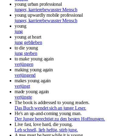
young urban professional
junger, karrierebewusster Mensch
young upwardly mobile professional
junger, karrierebewusster Mensch
young
jung
young at heart
jung geblieben
to die young
jung sterben
to make young again
verjüngen
making young again
verjüngend
makes young again
verjüngt
made young again
verjüngte
The book is addressed to young readers.
Das Buch wendet sich an junge Leser.
He's an up-and-coming young man.
Der Junge berechtigt zu den besten Hoffnungen.
Live fast, love hard, die young.
Leb schnell, lieb heftig, stirb jung.
A tree must be bent while it is young.