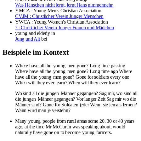
Was Hänschen nicht lernt, lernt Hans nimmermehr.
YMCA : Young Men's Christian Association
CVJM : Christlicher Verein Junger Menschen
YWCA : Young Women's Christian Association
? : Christlicher Verein Junger Frauen und Mädchen
young and elderly
in
Jung und Alt
bei
Beispiele im Kontext
Where have all the
young
men gone? Long time passing
Where have all the
young
men gone? Long time ago Where
have all the
young
men gone? Gone for soldiers every one
When will they ever learn? When will they ever learn?
Wo sind all die
jungen
Männer gegangen? Sag mir, wo sind all
die
jungen
Männer gegangen? Vor langer Zeit Sag mir wo die
Männer sind? Gone for Soldaten jeder Wenn sie jemals lernen?
Wann wird man je verstehn?
Many
young
people from rural areas some 20, 30 or 40 years
ago, at the time Mr McCartin was speaking about, would
naturally have gone on to become
young
farmers.