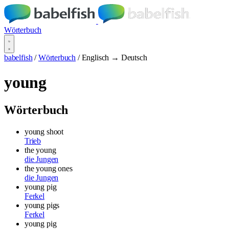
Wörterbuch
babelfish
/
Wörterbuch
/
Englisch → Deutsch
young
Wörterbuch
young shoot
Trieb
the young
die Jungen
the young ones
die Jungen
young pig
Ferkel
young pigs
Ferkel
young pig