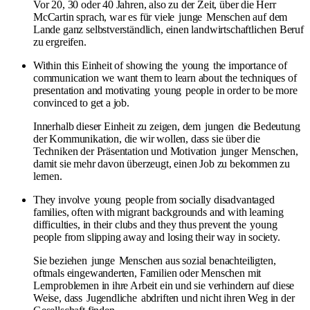
Vor 20, 30 oder 40 Jahren, also zu der Zeit, über die Herr
McCartin sprach, war es für viele
junge
Menschen auf dem
Lande ganz selbstverständlich, einen landwirtschaftlichen Beruf
zu ergreifen.
Within this Einheit of showing the
young
the importance of
communication we want them to learn about the techniques of
presentation and motivating
young
people in order to be more
convinced to get a job.
Innerhalb dieser Einheit zu zeigen, dem
jungen
die Bedeutung
der Kommunikation, die wir wollen, dass sie über die
Techniken der Präsentation und Motivation
junger
Menschen,
damit sie mehr davon überzeugt, einen Job zu bekommen zu
lernen.
They involve
young
people from socially disadvantaged
families, often with migrant backgrounds and with learning
difficulties, in their clubs and they thus prevent the
young
people from slipping away and losing their way in society.
Sie beziehen
junge
Menschen aus sozial benachteiligten,
oftmals eingewanderten, Familien oder Menschen mit
Lernproblemen in ihre Arbeit ein und sie verhindern auf diese
Weise, dass
Jugendliche
abdriften und nicht ihren Weg in der