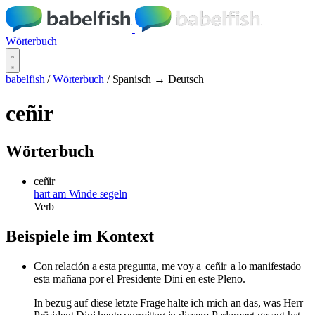
Wörterbuch
babelfish
/
Wörterbuch
/
Spanisch → Deutsch
ceñir
Wörterbuch
ceñir
hart am Winde segeln
Verb
Beispiele im Kontext
Con relación a esta pregunta, me voy a
ceñir
a lo manifestado
esta mañana por el Presidente Dini en este Pleno.
In bezug auf diese letzte Frage halte ich mich an das, was Herr