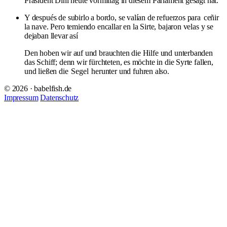
Präsident Dini heute vormittag in diesem Parlament gesagt hat.
Y después de subirlo a bordo, se valían de refuerzos para
ceñir
la nave. Pero temiendo encallar en la Sirte, bajaron velas y se
dejaban llevar así
Den hoben wir auf und brauchten die Hilfe und unterbanden
das Schiff; denn wir fürchteten, es möchte in die Syrte fallen,
und ließen die
Segel
herunter und fuhren also.
© 2026 · babelfish.de
Impressum
Datenschutz