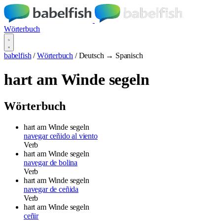
Wörterbuch
babelfish
/
Wörterbuch
/
Deutsch → Spanisch
hart am Winde segeln
Wörterbuch
hart am Winde segeln
navegar ceñido al viento
Verb
hart am Winde segeln
navegar de bolina
Verb
hart am Winde segeln
navegar de ceñida
Verb
hart am Winde segeln
ceñir