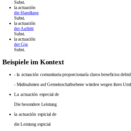
Subst.
la actuación
die Handlung
Subst.
la actuación
der Auftritt
Subst.
la actuación
der Gig
Subst.
Beispiele im Kontext
- la
actuación
comunitaria proporcionaría claros beneficios debid
- Maßnahmen auf Gemeinschaftsebene würden wegen ihres Umfangs
La
actuación
especial de
Die besondere Leistung
la
actuación
espicial de
die Leistung espicial