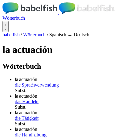
Wörterbuch
babelfish
/
Wörterbuch
/
Spanisch → Deutsch
la actuación
Wörterbuch
la actuación
die Sprachverwendung
Subst.
la actuación
das Handeln
Subst.
la actuación
die Tätigkeit
Subst.
la actuación
die Handhabung