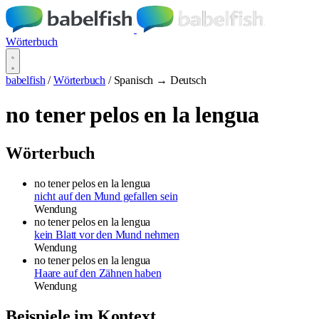
Wörterbuch
babelfish
/
Wörterbuch
/
Spanisch → Deutsch
no tener pelos en la lengua
Wörterbuch
no tener pelos en la lengua
nicht auf den Mund gefallen sein
Wendung
no tener pelos en la lengua
kein Blatt vor den Mund nehmen
Wendung
no tener pelos en la lengua
Haare auf den Zähnen haben
Wendung
Beispiele im Kontext