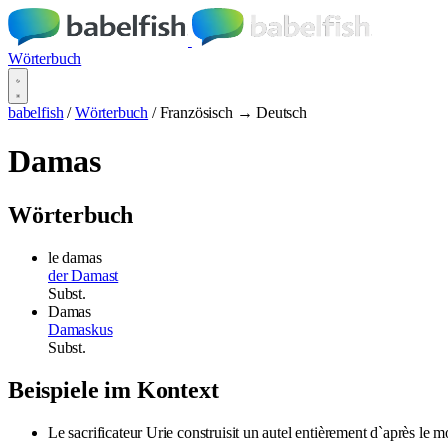
Wörterbuch
babelfish
/
Wörterbuch
/
Französisch → Deutsch
Damas
Wörterbuch
le damas
der Damast
Subst.
Damas
Damaskus
Subst.
Beispiele im Kontext
Le sacrificateur Urie construisit un autel entièrement d`après le