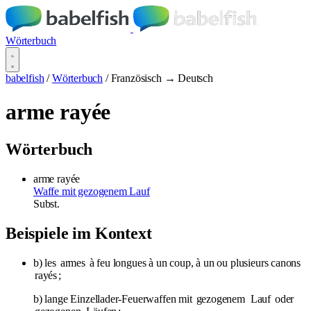
Wörterbuch
babelfish
/
Wörterbuch
/
Französisch → Deutsch
arme rayée
Wörterbuch
arme rayée
Waffe mit gezogenem Lauf
Subst.
Beispiele im Kontext
b) les
armes
à feu longues à un coup, à un ou plusieurs canons
rayés
;
b) lange Einzellader-Feuerwaffen mit
gezogenem
Lauf
oder