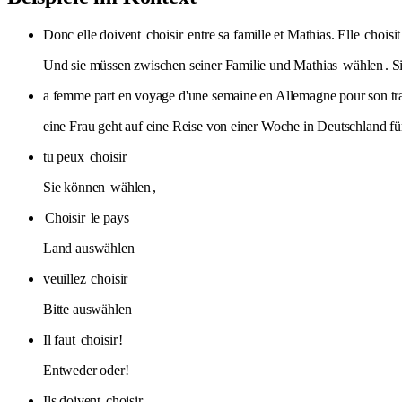
Donc elle doivent
choisir
entre sa famille et Mathias. Elle
choisit
Und sie müssen zwischen seiner Familie und Mathias
wählen
. S
a femme part en voyage d'une semaine en Allemagne pour son tr
eine Frau geht auf eine Reise von einer Woche in Deutschland für
tu peux
choisir
Sie können
wählen
,
Choisir
le pays
Land auswählen
veuillez
choisir
Bitte auswählen
Il faut
choisir
!
Entweder oder!
Ils doivent
choisir
.