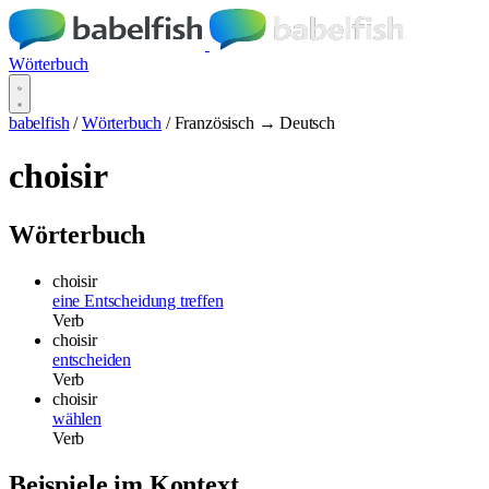
Wörterbuch
babelfish
/
Wörterbuch
/
Französisch → Deutsch
choisir
Wörterbuch
choisir
eine Entscheidung treffen
Verb
choisir
entscheiden
Verb
choisir
wählen
Verb
Beispiele im Kontext