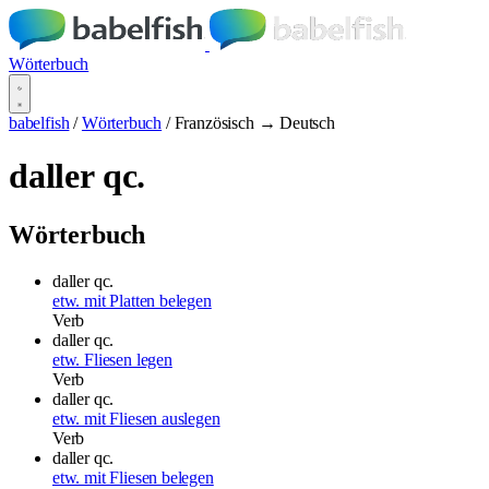
Wörterbuch
babelfish
/
Wörterbuch
/
Französisch → Deutsch
daller qc.
Wörterbuch
daller qc.
etw. mit Platten belegen
Verb
daller qc.
etw. Fliesen legen
Verb
daller qc.
etw. mit Fliesen auslegen
Verb
daller qc.
etw. mit Fliesen belegen