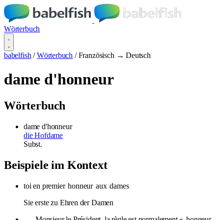
Wörterbuch
babelfish
/
Wörterbuch
/
Französisch → Deutsch
dame d'honneur
Wörterbuch
dame d'honneur
die Hofdame
Subst.
Beispiele im Kontext
toi en premier
honneur
aux
dames
Sie erste zu Ehren der Damen
.- Monsieur le Président, la règle est normalement «
honneur