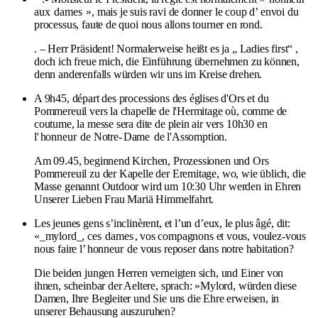
aux
dames
», mais je suis ravi de donner le coup d’ envoi du
processus, faute de quoi nous allons tourner en rond.
. – Herr Präsident! Normalerweise heißt es ja „ Ladies first“ ,
doch ich freue mich, die Einführung übernehmen zu können,
denn anderenfalls würden wir uns im Kreise drehen.
A 9h45, départ des processions des églises d'Ors et du
Pommereuil vers la chapelle de l'Hermitage où, comme de
coutume, la messe sera dite de plein air vers 10h30 en
l'
honneur
de Notre-
Dame
de l'Assomption.
Am 09.45, beginnend Kirchen, Prozessionen und Ors
Pommereuil zu der Kapelle der Eremitage, wo, wie üblich, die
Masse genannt Outdoor wird um 10:30 Uhr werden in Ehren
Unserer Lieben Frau Mariä Himmelfahrt.
Les jeunes gens s’inclinèrent, et l’un d’eux, le plus âgé, dit:
«_mylord_, ces
dames
, vos compagnons et vous, voulez-vous
nous faire l’
honneur
de vous reposer dans notre habitation?
Die beiden jungen Herren verneigten sich, und Einer von
ihnen, scheinbar der Aeltere, sprach: »Mylord, würden diese
Damen, Ihre Begleiter und Sie uns die Ehre erweisen, in
unserer Behausung auszuruhen?