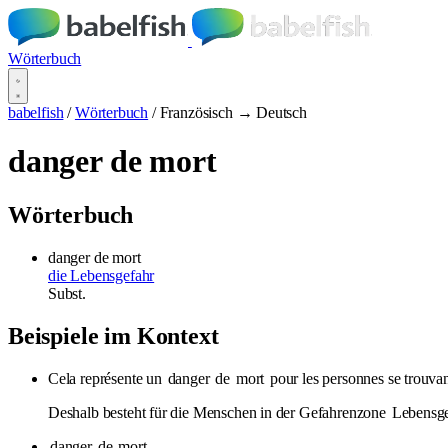
Wörterbuch
babelfish
/
Wörterbuch
/
Französisch → Deutsch
danger de mort
Wörterbuch
danger de mort
die Lebensgefahr
Subst.
Beispiele im Kontext
Cela représente un
danger
de
mort
pour les personnes se trouva
Deshalb besteht für die Menschen in der Gefahrenzone
Lebensge
danger
de
mort