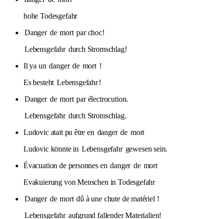
hohe Todesgefahr
Danger
de
mort
par choc!
Lebensgefahr
durch Stromschlag!
Il ya un
danger
de
mort
!
Es besteht
Lebensgefahr
!
Danger
de
mort
par électrocution.
Lebensgefahr
durch Stromschlag.
Ludovic atait pu être en
danger
de
mort
Ludovic könnte in
Lebensgefahr
gewesen sein.
Évacuation de personnes en
danger
de
mort
Evakuierung von Menschen in Todesgefahr
Danger
de
mort
dû à une chute de matériel !
Lebensgefahr
aufgrund fallender Materialien!