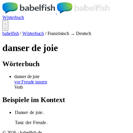
Wörterbuch
babelfish
/
Wörterbuch
/
Französisch → Deutsch
danser de joie
Wörterbuch
danser de joie
vor Freude tanzen
Verb
Beispiele im Kontext
Danser
de
joie
.
Tanz
der
Freude
.
© 2026 · babelfish.de