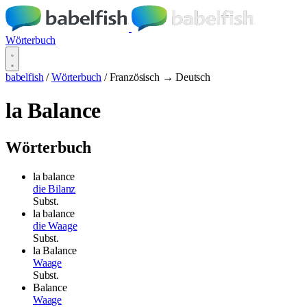
Wörterbuch
babelfish
/
Wörterbuch
/
Französisch → Deutsch
la Balance
Wörterbuch
la balance
die Bilanz
Subst.
la balance
die Waage
Subst.
la Balance
Waage
Subst.
Balance
Waage