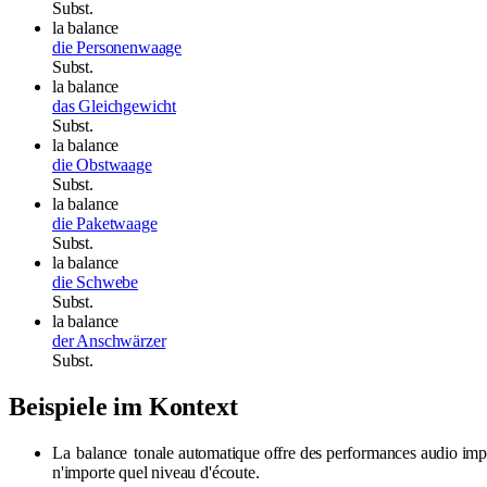
Subst.
la balance
die Personenwaage
Subst.
la balance
das Gleichgewicht
Subst.
la balance
die Obstwaage
Subst.
la balance
die Paketwaage
Subst.
la balance
die Schwebe
Subst.
la balance
der Anschwärzer
Subst.
Beispiele im Kontext
La
balance
tonale automatique offre des performances audio imp
n'importe quel niveau d'écoute.