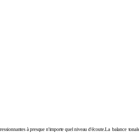
ressionnantes à presque n'importe quel niveau d'écoute.La
balance
tonal