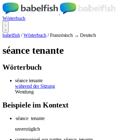
Wörterbuch
babelfish
/
Wörterbuch
/
Französisch → Deutsch
séance tenante
Wörterbuch
séance tenante
während der Sitzung
Wendung
Beispiele im Kontext
séance
tenante
unverzüglich
communiqué aux parties
séance
tenante