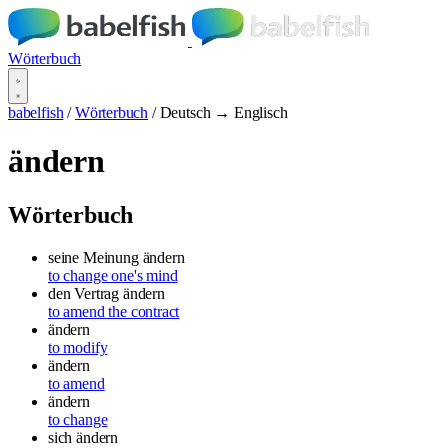
Wörterbuch
babelfish
/
Wörterbuch
/
Deutsch → Englisch
ändern
Wörterbuch
seine Meinung ändern
to change one's mind
den Vertrag ändern
to amend the contract
ändern
to modify
ändern
to amend
ändern
to change
sich ändern