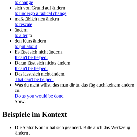
to change
sich von Grund auf ändern
to undergo a radical change
maßstäblich neu ändern
to rescale
ändern
to alter
to
den Kurs ändern
to put about
Es lässt sich nicht ändern.
It can't be helped.
Daran lässt sich nichts ändern.
It can't be helped.
Das lässt sich nicht ändern.
That can't be helped.
Was du nicht willst, das man dir tu, das füg auch keinem andern
zu.
Do as you would be done.
Sprw.
Beispiele im Kontext
Die Stator Kontur hat sich geändert. Bitte auch das Werkzeug
ändern
.