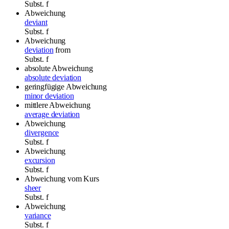
Subst.
f
Abweichung
deviant
Subst.
f
Abweichung
deviation
from
Subst.
f
absolute Abweichung
absolute deviation
geringfügige Abweichung
minor deviation
mittlere Abweichung
average deviation
Abweichung
divergence
Subst.
f
Abweichung
excursion
Subst.
f
Abweichung vom Kurs
sheer
Subst.
f
Abweichung
variance
Subst.
f