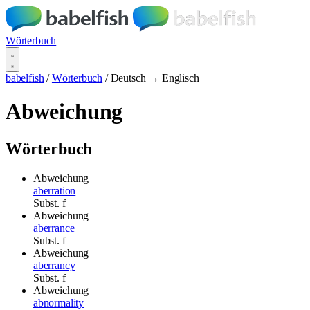
Wörterbuch
babelfish
/
Wörterbuch
/
Deutsch → Englisch
Abweichung
Wörterbuch
Abweichung
aberration
Subst.
f
Abweichung
aberrance
Subst.
f
Abweichung
aberrancy
Subst.
f
Abweichung
abnormality