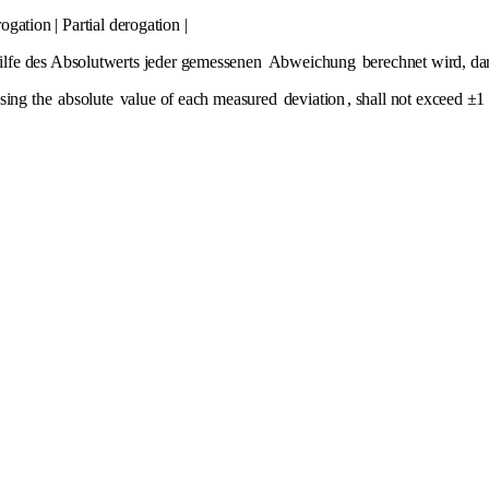
ogation | Partial derogation |
ilfe des Absolutwerts jeder gemessenen
Abweichung
berechnet wird, dar
using the
absolute
value of each measured
deviation
, shall not exceed ±1