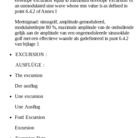
envelope
excursion
equal to maximum envelope
excursion
of
an unmodulated sine wave whose rms value is as defined in
point 6.4.2 of Annex I
Meetsignaal: sinusgolf, amplitude-gemoduleerd,
modulatiediepte 80 %, maximale amplitude van de omhullende
gelijk aan de amplitude van een ongemoduleerde sinusoïdale
golf met een effectieve waarde als gedefinieerd in punt 6.4.2
van bijlage 1
EXCURSION
:
AUSFLÜGE
:
The
excursion
Der
ausflug
Une
excursion
Une
Ausflug
Ford
Excursion
Excursion