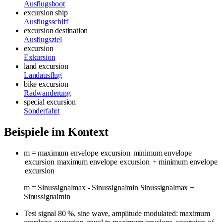
Ausflugsboot
excursion ship
Ausflugsschiff
excursion destination
Ausflugsziel
excursion
Exkursion
land excursion
Landausflug
bike excursion
Radwanderung
special excursion
Sonderfahrt
Beispiele im Kontext
m = maximum envelope
excursion
minimum envelope
excursion
maximum envelope
excursion
+ minimum envelope
excursion
m = Sinussignalmax - Sinussignalmin Sinussignalmax +
Sinussignalmin
Test signal 80 %, sine wave, amplitude modulated: maximum