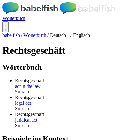
Wörterbuch
babelfish
/
Wörterbuch
/
Deutsch → Englisch
Rechtsgeschäft
Wörterbuch
Rechtsgeschäft
act in the law
Subst.
n
Rechtsgeschäft
legal act
Subst.
n
Rechtsgeschäft
juridical act
Subst.
n
Beispiele im Kontext