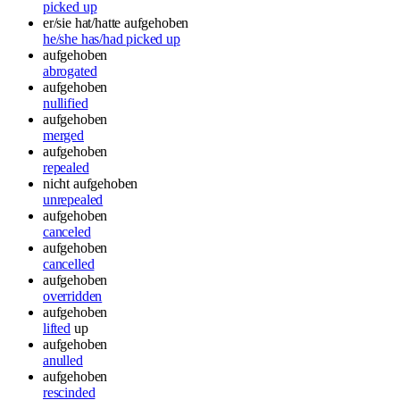
picked up
er/sie hat/hatte aufgehoben
he/she has/had picked up
aufgehoben
abrogated
aufgehoben
nullified
aufgehoben
merged
aufgehoben
repealed
nicht aufgehoben
unrepealed
aufgehoben
canceled
aufgehoben
cancelled
aufgehoben
overridden
aufgehoben
lifted
up
aufgehoben
anulled
aufgehoben
rescinded