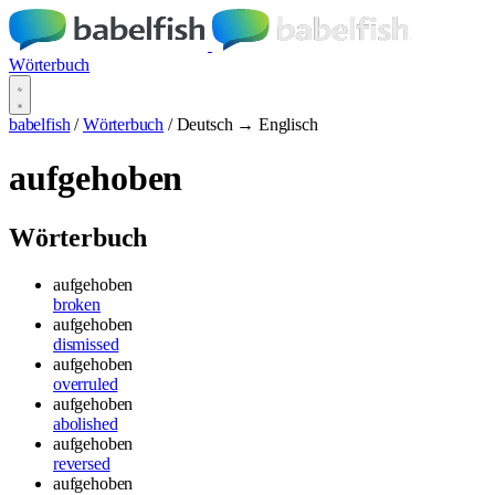
Wörterbuch
babelfish
/
Wörterbuch
/
Deutsch → Englisch
aufgehoben
Wörterbuch
aufgehoben
broken
aufgehoben
dismissed
aufgehoben
overruled
aufgehoben
abolished
aufgehoben
reversed
aufgehoben