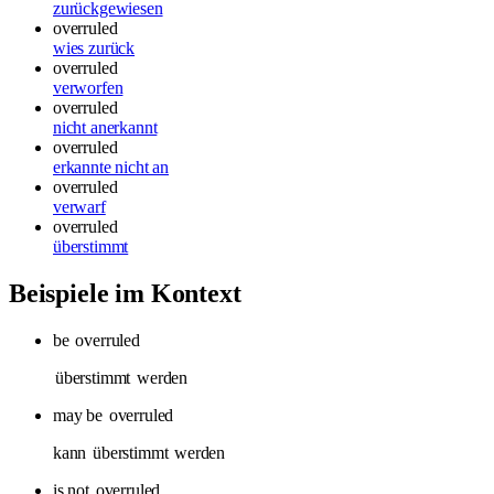
zurückgewiesen
overruled
wies zurück
overruled
verworfen
overruled
nicht anerkannt
overruled
erkannte nicht an
overruled
verwarf
overruled
überstimmt
Beispiele im Kontext
be
overruled
überstimmt
werden
may be
overruled
kann
überstimmt
werden
is not
overruled