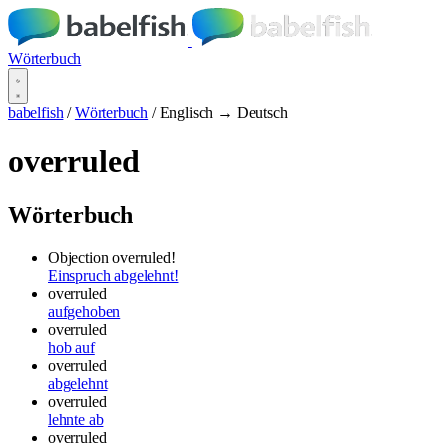
Wörterbuch
babelfish
/
Wörterbuch
/
Englisch → Deutsch
overruled
Wörterbuch
Objection overruled!
Einspruch abgelehnt!
overruled
aufgehoben
overruled
hob auf
overruled
abgelehnt
overruled
lehnte ab
overruled