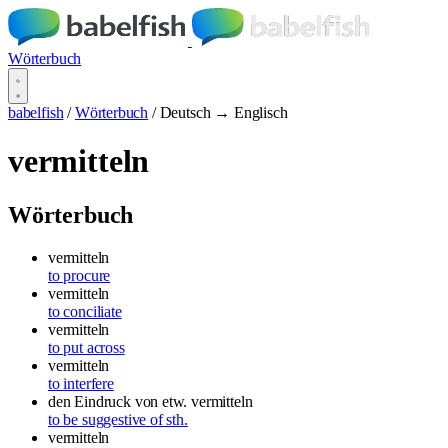
Wörterbuch
babelfish
/
Wörterbuch
/
Deutsch → Englisch
vermitteln
Wörterbuch
vermitteln
to procure
vermitteln
to conciliate
vermitteln
to put across
vermitteln
to interfere
den Eindruck von etw. vermitteln
to be suggestive of sth.
vermitteln