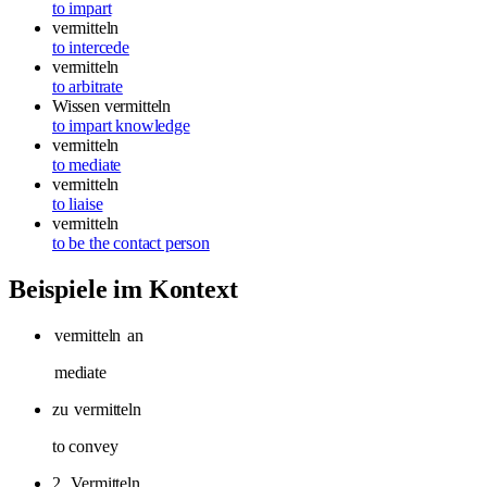
to impart
vermitteln
to intercede
vermitteln
to arbitrate
Wissen vermitteln
to impart knowledge
vermitteln
to mediate
vermitteln
to liaise
vermitteln
to be the contact person
Beispiele im Kontext
vermitteln
an
mediate
zu
vermitteln
to convey
2.
Vermitteln