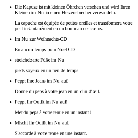
Die Kapuze ist mit kleinen Öhrchen versehen und wird Ihren
Kleinen im
Nu
in einen Herzensbrecher verwandeln.
La capuche est équipée de petites oreilles et transformera votre
petit instantanément en un bourreau des cœurs.
Im
Nu
zur Weihnachts-CD
En aucun
temps
pour Noël CD
streichelzarte Füße im
Nu
pieds soyeux en un rien de
temps
Peppt Ihre Jeans im
Nu
auf.
Donne du peps à votre jean en un
clin
d'
œil
.
Peppt Ihr Outfit im
Nu
auf!
Met du peps à votre tenue en un instant !
Mischt Ihr Outfit im
Nu
auf.
S'accorde à votre tenue en une instant.