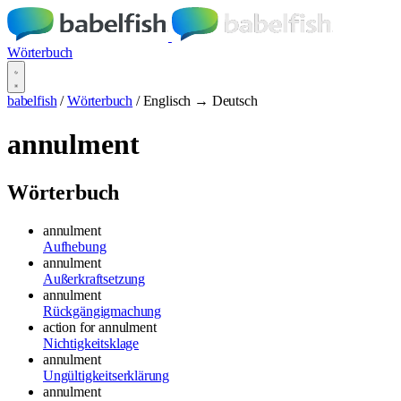
Wörterbuch
babelfish
/
Wörterbuch
/
Englisch → Deutsch
annulment
Wörterbuch
annulment
Aufhebung
annulment
Außerkraftsetzung
annulment
Rückgängigmachung
action for annulment
Nichtigkeitsklage
annulment
Ungültigkeitserklärung
annulment