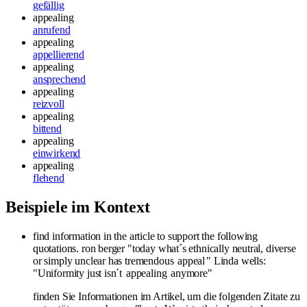
gefällig
appealing
anrufend
appealing
appellierend
appealing
ansprechend
appealing
reizvoll
appealing
bittend
appealing
einwirkend
appealing
flehend
Beispiele im Kontext
find information in the article to support the following
quotations. ron berger "today what´s ethnically neutral, diverse
or simply unclear has tremendous
appeal
" Linda wells:
"Uniformity just isn´t
appealing
anymore"
finden Sie Informationen im Artikel, um die folgenden Zitate zu