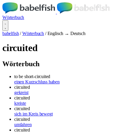
Wörterbuch
babelfish
/
Wörterbuch
/
Englisch → Deutsch
circuited
Wörterbuch
to be short-circuited
einen Kurzschluss haben
circuited
gekreist
circuited
kreiste
circuited
sich im Kreis bewegt
circuited
umfahren
circuited