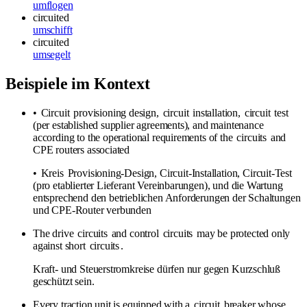
umflogen
circuited
umschifft
circuited
umsegelt
Beispiele im Kontext
•
Circuit
provisioning design,
circuit
installation,
circuit
test
(per established supplier agreements), and maintenance
according to the operational requirements of the
circuits
and
CPE routers associated
•
Kreis
Provisioning-Design, Circuit-Installation, Circuit-Test
(pro etablierter Lieferant Vereinbarungen), und die Wartung
entsprechend den betrieblichen Anforderungen der Schaltungen
und CPE-Router verbunden
The drive
circuits
and control
circuits
may be protected only
against short
circuits
.
Kraft- und Steuerstromkreise dürfen nur gegen Kurzschluß
geschützt sein.
Every traction unit is equipped with a
circuit
breaker whose