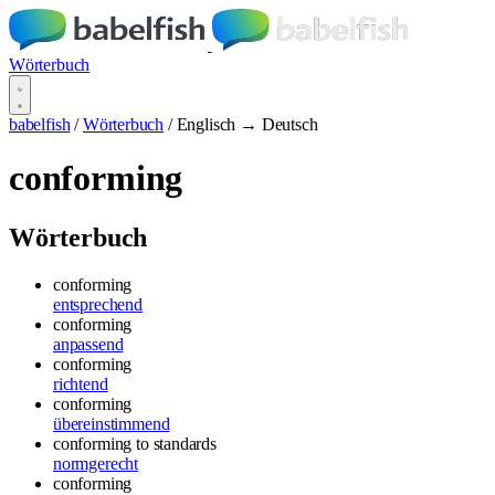
Wörterbuch
babelfish
/
Wörterbuch
/
Englisch → Deutsch
conforming
Wörterbuch
conforming
entsprechend
conforming
anpassend
conforming
richtend
conforming
übereinstimmend
conforming to standards
normgerecht
conforming