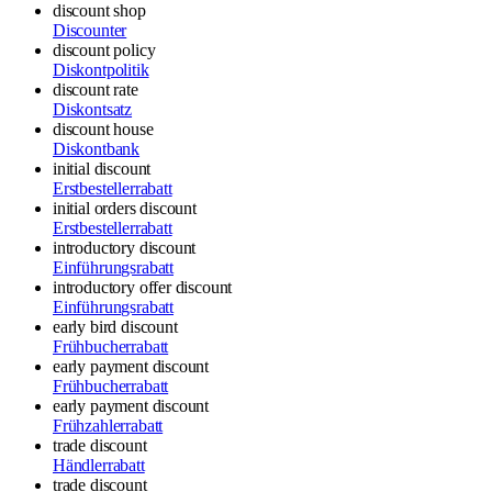
discount shop
Discounter
discount policy
Diskontpolitik
discount rate
Diskontsatz
discount house
Diskontbank
initial discount
Erstbestellerrabatt
initial orders discount
Erstbestellerrabatt
introductory discount
Einführungsrabatt
introductory offer discount
Einführungsrabatt
early bird discount
Frühbucherrabatt
early payment discount
Frühbucherrabatt
early payment discount
Frühzahlerrabatt
trade discount
Händlerrabatt
trade discount