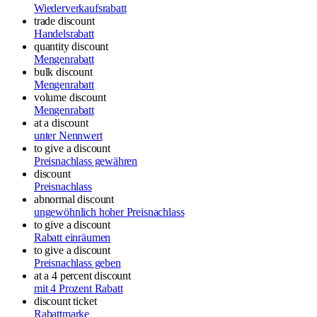
Wiederverkaufsrabatt
trade discount
Handelsrabatt
quantity discount
Mengenrabatt
bulk discount
Mengenrabatt
volume discount
Mengenrabatt
at a discount
unter Nennwert
to give a discount
Preisnachlass gewähren
discount
Preisnachlass
abnormal discount
ungewöhnlich hoher Preisnachlass
to give a discount
Rabatt einräumen
to give a discount
Preisnachlass geben
at a 4 percent discount
mit 4 Prozent Rabatt
discount ticket
Rabattmarke