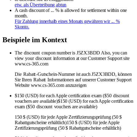
etw. als Übertreibung abtun
A cash discount of ... % is allowed for settlement within one
month.
Für Zahlung innerhalb eines Monats gewähren wir ... %
Skonto.
Beispiele im Kontext
The
discount
coupon number is J5ZX3BDD Also, you can
view your
discount
information at our Customer Support site
www.cs-365.com
Die
Rabatt
-Gutschein-Nummer ist auch J5ZX3BDD, können
Sie Ihren
Rabatt
Informationen auf unserer Customer Support
Website www.cs-365.com anzuzeigen
$150 (USD) for each Apple certification exam ($50
discount
vouchers are available)$150 (USD) for each Apple certification
exam ($50
discount
vouchers are available)
150 $ (USD) für jede Apple Zertifizierungsprüfung (50 $
Rabattgutscheine erhältlich)150 $ (USD) für jede Apple
Zertifizierungsprüfung (50 $ Rabattgutscheine erhältlich)