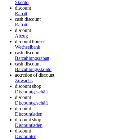
Skonto
discount
Rabatt
cash discount
Rabatt
discount
Abzug
discount houses
Wechselbank
cash discount
Barzahlungsrabatt
cash discount
Barzahlungsskonto
accretion of discount
Zuwachs
discount shop
Discountgeschäft
discount
Discountgeschäft
discount
Discountladen
discount shop
Discountladen
discount
Discounter