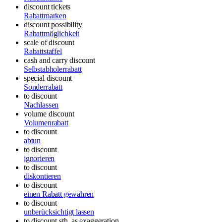
discount tickets
Rabattmarken
discount possibility
Rabattmöglichkeit
scale of discount
Rabattstaffel
cash and carry discount
Selbstabholerrabatt
special discount
Sonderrabatt
to discount
Nachlassen
volume discount
Volumenrabatt
to discount
abtun
to discount
ignorieren
to discount
diskontieren
to discount
einen Rabatt gewähren
to discount
unberücksichtigt lassen
to discount sth. as exaggeration