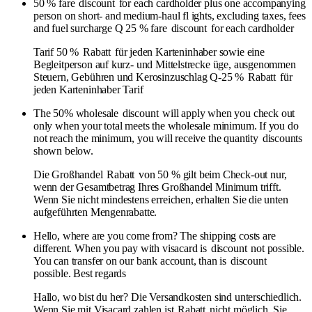
50 % fare
discount
for each cardholder plus one accompanying
person on short- and medium-haul fl ights, excluding taxes, fees
and fuel surcharge Q 25 % fare
discount
for each cardholder
Tarif 50 %
Rabatt
für jeden Karteninhaber sowie eine
Begleitperson auf kurz- und Mittelstrecke üge, ausgenommen
Steuern, Gebühren und Kerosinzuschlag Q-25 %
Rabatt
für
jeden Karteninhaber Tarif
The 50% wholesale
discount
will apply when you check out
only when your total meets the wholesale minimum. If you do
not reach the minimum, you will receive the quantity
discounts
shown below.
Die Großhandel
Rabatt
von 50 % gilt beim Check-out nur,
wenn der Gesamtbetrag Ihres Großhandel Minimum trifft.
Wenn Sie nicht mindestens erreichen, erhalten Sie die unten
aufgeführten Mengenrabatte.
Hello, where are you come from? The shipping costs are
different. When you pay with visacard is
discount
not possible.
You can transfer on our bank account, than is
discount
possible. Best regards
Hallo, wo bist du her? Die Versandkosten sind unterschiedlich.
Wenn Sie mit Visacard zahlen ist
Rabatt
nicht möglich. Sie