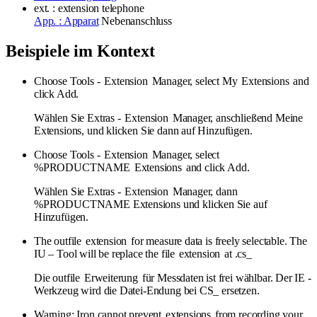
ext. : extension
telephone
App. : Apparat
Nebenanschluss
Beispiele im Kontext
Choose Tools -
Extension
Manager, select My
Extensions
and
click Add.
Wählen Sie Extras -
Extension
Manager, anschließend Meine
Extensions, und klicken Sie dann auf Hinzufügen.
Choose Tools -
Extension
Manager, select
%PRODUCTNAME
Extensions
and click Add.
Wählen Sie Extras -
Extension
Manager, dann
%PRODUCTNAME Extensions und klicken Sie auf
Hinzufügen.
The outfile
extension
for measure data is freely selectable. The
IU – Tool will be replace the file
extension
at .cs_
Die outfile
Erweiterung
für Messdaten ist frei wählbar. Der IE -
Werkzeug wird die Datei-Endung bei CS_ ersetzen.
Warning: Iron cannot prevent
extensions
from recording your