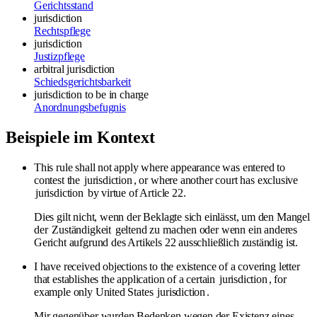
Gerichtsstand
jurisdiction
Rechtspflege
jurisdiction
Justizpflege
arbitral jurisdiction
Schiedsgerichtsbarkeit
jurisdiction
to be in charge
Anordnungsbefugnis
Beispiele im Kontext
This rule shall not apply where appearance was entered to
contest the
jurisdiction
, or where another court has exclusive
jurisdiction
by virtue of Article 22.
Dies gilt nicht, wenn der Beklagte sich einlässt, um den Mangel
der
Zuständigkeit
geltend zu machen oder wenn ein anderes
Gericht aufgrund des Artikels 22 ausschließlich zuständig ist.
I have received objections to the existence of a covering letter
that establishes the application of a certain
jurisdiction
, for
example only United States
jurisdiction
.
Mir gegenüber wurden Bedenken wegen der Existenz eines