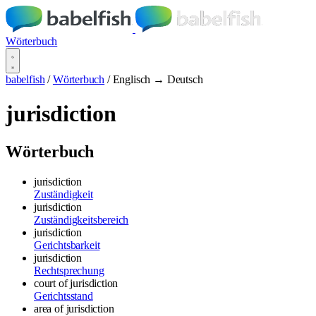
Wörterbuch
babelfish
/
Wörterbuch
/
Englisch → Deutsch
jurisdiction
Wörterbuch
jurisdiction
Zuständigkeit
jurisdiction
Zuständigkeitsbereich
jurisdiction
Gerichtsbarkeit
jurisdiction
Rechtsprechung
court of jurisdiction
Gerichtsstand
area of jurisdiction