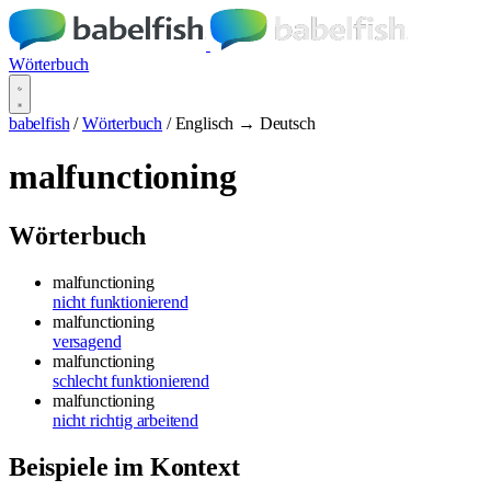
Wörterbuch
babelfish
/
Wörterbuch
/
Englisch → Deutsch
malfunctioning
Wörterbuch
malfunctioning
nicht funktionierend
malfunctioning
versagend
malfunctioning
schlecht funktionierend
malfunctioning
nicht richtig arbeitend
Beispiele im Kontext