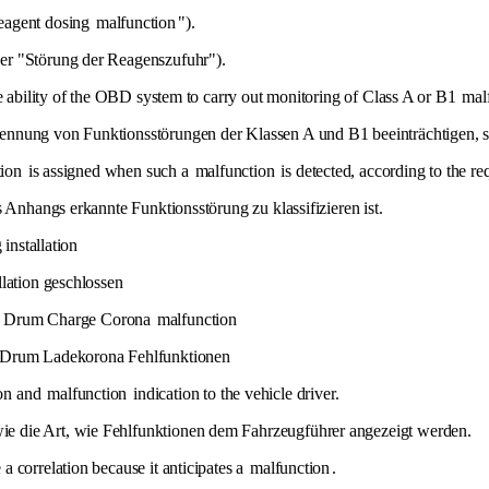
reagent dosing
malfunction
").
er "Störung der Reagenszufuhr").
the ability of the OBD system to carry out monitoring of Class A or B1
mal
ennung von Funktionsstörungen der Klassen A und B1 beeinträchtigen, 
ion
is assigned when such a
malfunction
is detected, according to the r
 Anhangs erkannte Funktionsstörung zu klassifizieren ist.
 installation
llation geschlossen
 Drum Charge Corona
malfunction
Drum Ladekorona Fehlfunktionen
on and
malfunction
indication to the vehicle driver.
e die Art, wie Fehlfunktionen dem Fahrzeugführer angezeigt werden.
a correlation because it anticipates a
malfunction
.