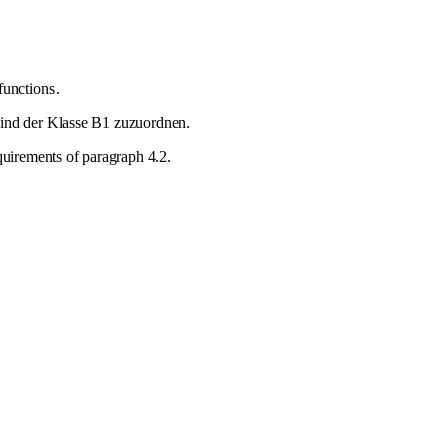
functions
.
sind der Klasse B1 zuzuordnen.
equirements of paragraph 4.2.