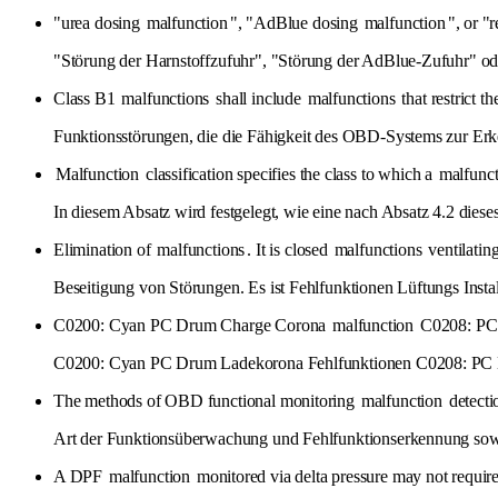
"urea dosing
malfunction
", "AdBlue dosing
malfunction
", or "
"Störung der Harnstoffzufuhr", "Störung der AdBlue-Zufuhr" od
Class B1
malfunctions
shall include
malfunctions
that restrict 
Funktionsstörungen, die die Fähigkeit des OBD-Systems zur Erk
Malfunction
classification specifies the class to which a
malfunct
In diesem Absatz wird festgelegt, wie eine nach Absatz 4.2 dieses
Elimination of
malfunctions
. It is closed
malfunctions
ventilating
Beseitigung von Störungen. Es ist Fehlfunktionen Lüftungs Insta
C0200: Cyan PC Drum Charge Corona
malfunction
C0208: PC
C0200: Cyan PC Drum Ladekorona Fehlfunktionen C0208: PC 
The methods of OBD functional monitoring
malfunction
detecti
Art der Funktionsüberwachung und Fehlfunktionserkennung sowi
A DPF
malfunction
monitored via delta pressure may not require 