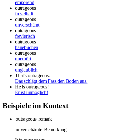
empörend
outrageous
frevelhaft
outrageous
unverschämt
outrageous
frevlerisch
outrageous
hanebüchen
outrageous
unerhört
outrageous
unglaublich
That's outrageous.
Das schlägt dem Fass den Boden aus.
He is outrageous!
Er ist unmöglich!
Beispiele im Kontext
outrageous
remark
unverschämte
Bemerkung