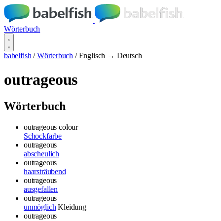
Wörterbuch
babelfish
/
Wörterbuch
/
Englisch → Deutsch
outrageous
Wörterbuch
outrageous colour
Schockfarbe
outrageous
abscheulich
outrageous
haarsträubend
outrageous
ausgefallen
outrageous
unmöglich
Kleidung
outrageous