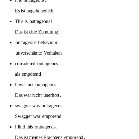
It is
outrageous
.
Es ist ungeheuerlich.
This is
outrageous
!
Das ist eine Zumutung!
outrageous
behaviour
unverschämte
Verhalten
considered
outrageous
als
empörend
It was not
outrageous
.
Das war nicht
unerhört
.
swagger was
outrageous
Swagger war
empörend
I find this
outrageous
.
Das ist meines Erachtens
empörend
.