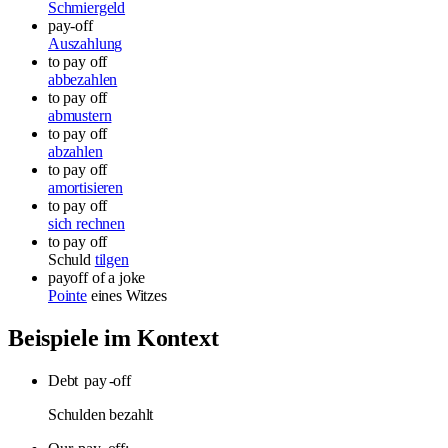
Schmiergeld
pay-off
Auszahlung
to pay off
abbezahlen
to pay off
abmustern
to pay off
abzahlen
to pay off
amortisieren
to pay off
sich rechnen
to pay off
Schuld
tilgen
payoff
of a joke
Pointe
eines Witzes
Beispiele im Kontext
Debt
pay
-off
Schulden bezahlt