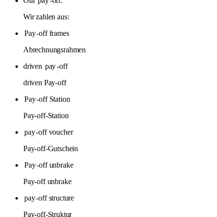
Our
pay
-off:
Wir zahlen aus:
Pay
-off frames
Abrechnungsrahmen
driven
pay
-off
driven Pay-off
Pay
-off Station
Pay-off-Station
pay
-off voucher
Pay-off-Gutschein
Pay
-off unbrake
Pay-off unbrake
pay
-off structure
Pay-off-Struktur