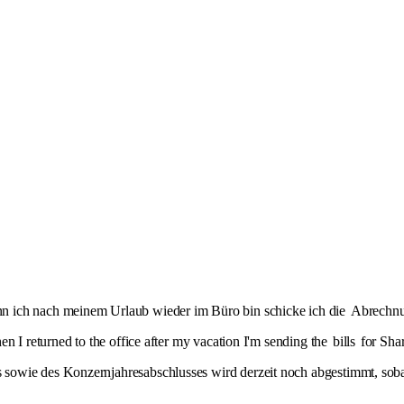
n ich nach meinem Urlaub wieder im Büro bin schicke ich die
Abrechn
en I returned to the office after my vacation I'm sending the
bills
for Shar
 sowie des Konzernjahresabschlusses wird derzeit noch abgestimmt, soba