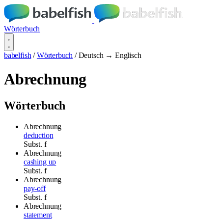
Wörterbuch
babelfish
/
Wörterbuch
/
Deutsch → Englisch
Abrechnung
Wörterbuch
Abrechnung
deduction
Subst.
f
Abrechnung
cashing up
Subst.
f
Abrechnung
pay-off
Subst.
f
Abrechnung
statement