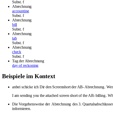
Subst.
f
Abrechnung
accounting
Subst.
f
Abrechnung
bill
Subst.
f
Abrechnung
tab
Subst.
f
Abrechnung
check
Subst.
f
Tag der Abrechnung
day of reckoning
Beispiele im Kontext
anbei schicke ich Dir den Screenshort der AB-
Abrechnung
. Wen
I am sending you the attached screen short of the AB-
billing
. Wh
Die Vorgehensweise der
Abrechnung
des 3. Quartalsabschlusses
informieren.