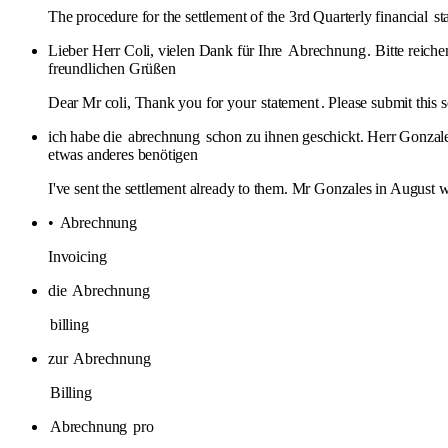
The procedure for the settlement of the 3rd Quarterly financial
st
Lieber Herr Coli, vielen Dank für Ihre
Abrechnung
. Bitte reich
freundlichen Grüßen
Dear Mr coli, Thank you for your
statement
. Please submit this 
ich habe die
abrechnung
schon zu ihnen geschickt. Herr Gonzales
etwas anderes benötigen
I've sent the settlement already to them. Mr Gonzales in August we
•
Abrechnung
Invoicing
die
Abrechnung
billing
zur
Abrechnung
Billing
Abrechnung
pro