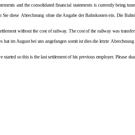
atements
and the consolidated financial
statements
is currently being tun
en Sie diese
Abrechnung
ohne die Angabe der Bahnkosten ein. Die Bahnk
settlement without the cost of railway. The cost of the railway was transf
 hat im August bei uns angefangen somit ist dies die letzte
Abrechnung
 started so this is the last settlement of his previous employer. Please sh