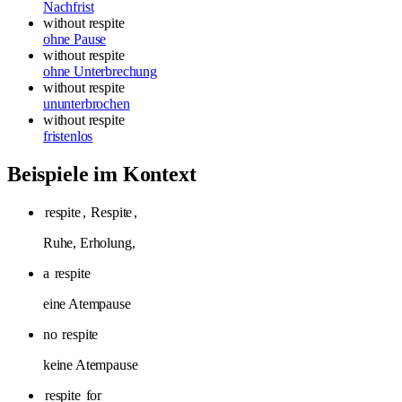
Nachfrist
without respite
ohne Pause
without respite
ohne Unterbrechung
without respite
ununterbrochen
without respite
fristenlos
Beispiele im Kontext
respite
,
Respite
,
Ruhe, Erholung,
a
respite
eine Atempause
no
respite
keine Atempause
respite
for